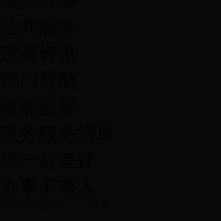
法人办事
公共服务
政策资讯
部门导航
效能监督
政务服务清单
统一好差评
办事不求人
搜 索